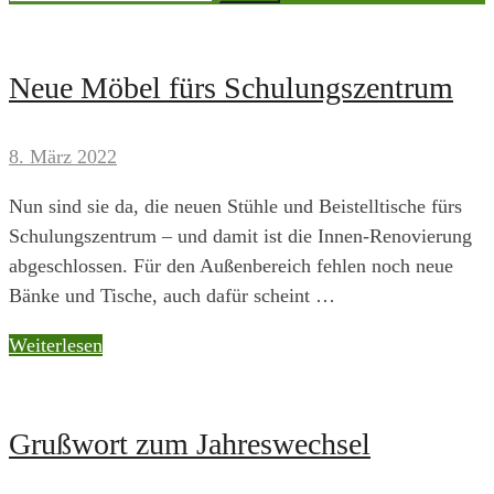
nach:
Nachrichten
Neue Möbel fürs Schulungszentrum
8. März 2022
Nun sind sie da, die neuen Stühle und Beistelltische fürs
Schulungszentrum – und damit ist die Innen-Renovierung
abgeschlossen. Für den Außenbereich fehlen noch neue
Bänke und Tische, auch dafür scheint …
Neue
Weiterlesen
Möbel
fürs
Schulungszentrum
Grußwort zum Jahreswechsel