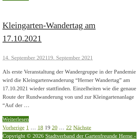
am
9.
November
Kleingarten-Wandertag am
17.10.2021
14. September 2021
19. September 2021
Als erste Veranstaltung der Wandergruppe in der Pandemie
wird die Kleingartenwanderung “Herner Wandertag” am
17.10.2021 wieder stattfinden. Einzelheiten wie die genaue
Route der Rundwanderung von und zur Kleingartenanlage
“Auf der …
Kleingarten-
Weiterlesen
Wandertag
Vorherige
1
…
18
19
20
…
22
Nächste
Seitennummerierung
am
Copyright © 2026
Stadtverband der Gartenfreunde Herne -