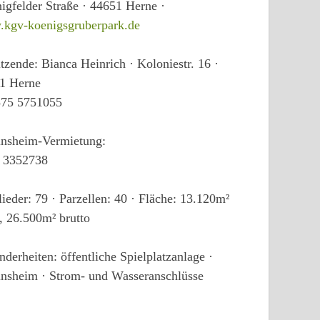
igfelder Straße · 44651 Herne ·
kgv-koenigsgruberpark.de
tzende: Bianca Heinrich · Koloniestr. 16 ·
1 Herne
575 5751055
insheim-Vermietung:
 3352738
ieder: 79 · Parzellen: 40 · Fläche: 13.120m²
, 26.500m² brutto
derheiten: öffentliche Spielplatzanlage ·
insheim · Strom- und Wasseranschlüsse