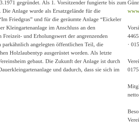
.1971 gegründet. Als 1. Vorsitzender fungierte bis zum
Günn
 Die Anlage wurde als Ersatzgelände für die
www.
“Im Friedgras” und für die geräumte Anlage “Eickeler
eser Kleingartenanlage im Anschluss an den
Vorsi
n Freizeit- und Erholungswert der angrenzenden
4465
parkähnlich angelegten öffentlichen Teil, die
· 01
chen Holzlaubentyp ausgerüstet worden. Als letzte
ereinsheim gebaut. Die Zukunft der Anlage ist durch
Vere
auerkleingartenanlage und dadurch, dass sie sich im
0175
Mitgl
netto
Beson
Vere