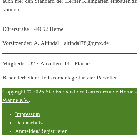
auch hier den Standard der Herner Kleingärten einbauen zu
können.
Dürerstraße · 44652 Herne
Vorsitzender: A. Altindal · altindal78@gmx.de
Mitglieder: 32 · Parzellen: 14 · Fläche:
Besonderheiten: Teilstromanlage für vier Parzellen
Copyright © 2026
Stadtverband der Gartenfreunde Herne -
Wanne e.V.
.
Impressum
Datenschutz
Anmelden/Registrieren